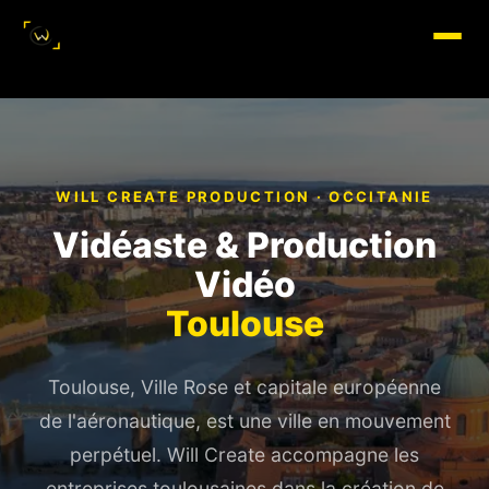
WILL CREATE PRODUCTION ·
OCCITANIE
Vidéaste & Production
Vidéo
Toulouse
Toulouse, Ville Rose et capitale européenne
de l'aéronautique, est une ville en mouvement
perpétuel. Will Create accompagne les
entreprises toulousaines dans la création de