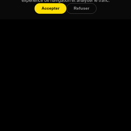
expérience de navigation et analyser le trafic.
Accepter
Refuser
Will Create
Création de vidéos courtes et impactantes
Lyon & partout en France
Navigation
Accueil
Nos Vidéos
À propos
Contact