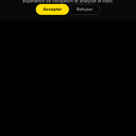
expérience de navigation et analyser le trafic.
Accepter
Refuser
Will Create
Création de vidéos courtes et impactantes
Lyon & partout en France
Navigation
Accueil
Nos Vidéos
À propos
Contact